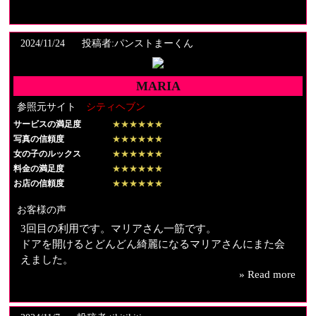
ましたが、ドアを開けると想像以上に綺麗な女性がいて
びっくり。特に笑顔がとっても素敵でこちらも自然と笑
顔になりました。背も高く手足も長くモデルさんのよ
2024/11/24
投稿者:パンストまーくん
う。こんな綺麗な人とは、ちょっと緊張と思いました
が、いきなりハグしてもらって更にドギドキしてしまい
MARIA
ました。
参照元サイト
シティヘブン
【料金納得度】
サービスの満足度
★★★★★★
90分でしたが納得です
写真の信頼度
★★★★★★
女の子のルックス
★★★★★★
【プレイ内容】
料金の満足度
★★★★★★
とろけるようなねっとりしたディープなキス。それからB
お店の信頼度
★★★★★★
地区への指と舌での愛撫、徐々に指が下に下がって男根
お客様の声
を弄り、イキリたったブツを見て微笑む彼女。健康的な
3回目の利用です。マリアさん一筋です。
かわいい笑顔とは裏腹に指の動きはエロスそのもので完
ドアを開けるとどんどん綺麗になるマリアさんにまた会
全に心が奪われてしまいました。
えました。
シャワー後にはコスチュームを着て頂き更に気分はヒー
» Read more
一緒に相撲の千秋楽を見ながら会話が盛り上がりまし
トアップ。
た。
あっと言うまの90分でした。
お風呂で癒されて、ベッドで夢のような時間を過ごせま
会話も楽しくプレイ後も気を遣ってもらい、心も体も満