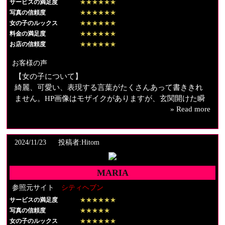
サービスの満足度
【スタッフの対応】
★★★★★★
写真の信頼度
★★★★★★
柔軟な対応をして頂きありがとうございました。
女の子のルックス
★★★★★★
料金の満足度
★★★★★★
とてもエッチで全国のmの方はぜひご利用してみてはいか
お店の信頼度
★★★★★★
がですか。
また機会があれば使わせて頂きたいと思います。
お客様の声
【女の子について】
綺麗、可愛い、表現する言葉がたくさんあって書ききれ
ません。HP画像はモザイクがありますが、玄関開けた瞬
» Read more
間から、ずっとドキドキしてました。
【料金納得度】
お店の特典もあり、お得に利用することができました。
2024/11/23
投稿者:Hitom
しかし、通常料金であったとしても、納得の料金です。
MARIA
【プレイ内容】
最初から最後まで、手抜きなしの素晴らしいサービスで
参照元サイト
シティヘブン
した。私の欲望を全て叶えてくれました。高身長痴女と
サービスの満足度
★★★★★★
いう言葉がびったりだと思います。あの瞳に見つめられ
写真の信頼度
★★★★★
たら、また会いたくなりますよ。
女の子のルックス
★★★★★★