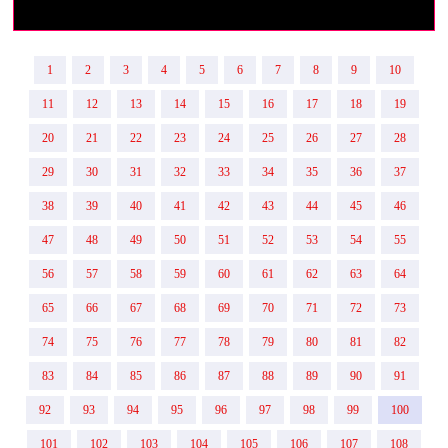
り着かない、気の遠くなるほど長い脚。撫でている間
でした
に、その信じられないほど圧倒的な長さにますます脳が
横にならんでまたびっくり、身長もお尻もおっぱいもで
反応し、とめどなくドーパミンが溢れ出ます。
っかい。
それでいてKARENさんは、ずっと優しく温かく包み込む
1
2
3
4
5
6
7
8
9
10
気遣いもできるし優しいギャルって印象でした。
ように接してくれるので、完全に骨抜きになってしまい
人気なのも頷けます！
11
12
13
14
15
16
17
18
19
ます。日頃のストレスや疲れ、淀んだ感情などをすっか
り消し去って、癒しの天国へ連れて行ってくれました。
20
21
22
23
24
25
26
27
28
【料金納得度】
これまでKARENさんと関わる人がどれほど癒され、幸せ
この料金でこのプレイ内容は大満足
29
30
31
32
33
34
35
36
37
を分けてもらってきたことだろうと、ありありと想像で
きます。
38
39
40
41
42
43
44
45
46
【プレイ内容】
やはり理想の最高の女神です。本当に感謝です。ありが
緊張している私にニコニコ声をかけてくれて、緊張がほ
47
48
49
50
51
52
53
54
55
とう。
ぐれました。ローション風呂でも優しくぎゅっとしてく
56
57
58
59
60
61
62
63
64
れて心から安心する感覚
【スタッフの対応】
レースクイーン衣装を着てもらったのですが、本物でし
いつも親切丁寧にありがとうございます。こんなに素敵
65
66
67
68
69
70
71
72
73
た。憧れの高身長モデルに擦り付ける背徳感もすごい、
な女性に出会わせてくれるTALLさんに感謝しかありませ
74
75
76
77
78
79
80
81
82
めちゃめちゃ興奮します。
ん。
乳首なめも耳なめも興奮して頭チカチカ
83
84
85
86
87
88
89
90
91
ぐるぐる回る舌で激烈ディープフェラもやみつき。
目を見つめてテコキはたまんない。我慢できずたくさん
92
93
94
95
96
97
98
99
100
だしてしまいました。
101
102
103
104
105
106
107
108