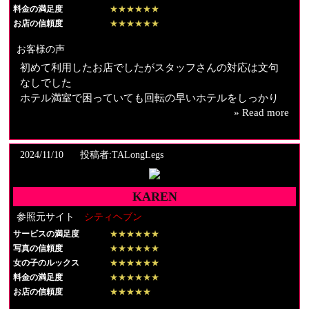
料金の満足度
★★★★★★
【スタッフの対応】
お店の信頼度
★★★★★★
はじめての利用でしたが、親切丁寧な対応ありがとうご
お客様の声
ざいました。
初めて利用したお店でしたがスタッフさんの対応は文句
なしでした
ホテル満室で困っていても回転の早いホテルをしっかり
» Read more
案内してすぐに伝えてくれたので💮💯
女の子は写真の通りでした
2024/11/10
投稿者:TALongLegs
話し方のイメージは清楚そのまま
対応はとても丁寧な方でした
顔面騎乗位してもらいましたが舐めまくったらしっかり
KAREN
反応してくれたので舐めるの好きな人は絶対に試して下
参照元サイト
シティヘブン
さい
サービスの満足度
プレイ内容はお姉さんな痴女をしっかりしてくれました
★★★★★★
写真の信頼度
★★★★★★
ので満足度高いです
女の子のルックス
★★★★★★
初めての方にもおすすめ出来ます
料金の満足度
★★★★★★
新規料金で利用させて貰いましたがこれなら正規料金で
お店の信頼度
★★★★★
も全く損無し！