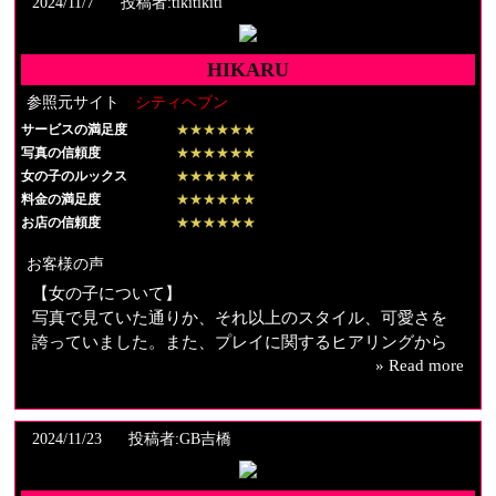
2024/11/7
投稿者:tikitikiti
した。
たされとても幸せな気分になりました。
たまに女の子のような仕草もグッとくるものがあり感動
KARENさん、ありがとう
でした。
HIKARU
どんどん沼って、次回もリピ確定です。
【スタッフの対応】
参照元サイト
シティヘブン
電話の受け付けの人の対応もよく安心して利用できま
良かったです
サービスの満足度
す。
★★★★★★
写真の信頼度
★★★★★★
たまにしか利用できませんがホームページを見て頑張っ
女の子のルックス
★★★★★★
てるなって
料金の満足度
★★★★★★
勇気付けられます。
お店の信頼度
★★★★★★
またお願いします。
お客様の声
【女の子について】
写真で見ていた通りか、それ以上のスタイル、可愛さを
誇っていました。また、プレイに関するヒアリングから
» Read more
プレイ後のトークに至るまで、こちらの話を丁寧に聞い
てくれてまるで天使のような優しい方でした。
外見、内面共にここまで素晴らしい方はなかなかいらっ
しゃらないかと思うので、ぜひ一度指名してみることを
2024/11/23
投稿者:GB吉橋
お勧めします。