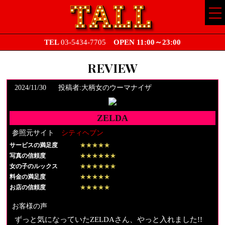
CO
ME
TEL
03-5434-7705
OPEN 11:00～23:00
REVIEW
2024/11/30
投稿者:大柄女のウーマナイザ
ZELDA
参照元サイト
シティヘブン
サービスの満足度
★★★★★
写真の信頼度
★★★★★★
女の子のルックス
★★★★★★
料金の満足度
★★★★★
お店の信頼度
★★★★★
お客様の声
ずっと気になっていたZELDAさん、やっと入れました!!