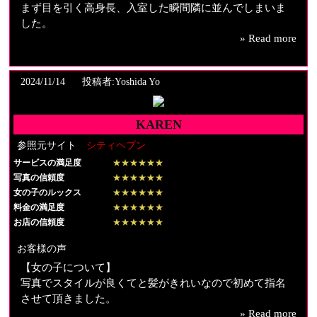
まず目を引く高身長、入室した瞬間隣に並んでしまいま
した。
» Read more
服を脱いだらすぐに「力比べする?」と不敵な笑み、ギン
ギンになりながら押し相撲挑んだんですが、余裕で押し
負け。下半身のどっしり感が全く違います。
2024/11/14
投稿者:Yoshida Yo
自転車で長距離走るだけあって、筋肉質な太ももで挟ま
れる、踏まれること何度も。そしてカニ挟みされ、頭蓋
骨が軋む音を聞きながら数秒意識飛ばし、復活した瞬間
KAREN
に胸郭の上に巨尻がドーン。陸上で窒息死する体験を味
参照元サイト
シティヘブン
わえます。
サービスの満足度
顔面にもしっかり体重かけられたあと、最後は鏡の前で
★★★★★★
写真の信頼度
★★★★★★
立ちながら長くて太い足の間で大量に搾り取られ。
女の子のルックス
★★★★★★
西洋画の裸婦像ラージサイズ、と自称するだけあり、女
料金の満足度
★★★★★★
神度は最強です。
お店の信頼度
★★★★★★
お客様の声
【女の子について】
写真でスタイルが良くてと髪がきれいなので初めて指名
させて頂きました。
» Read more
指名したもののどういう方なのか少し不安にも思ってい