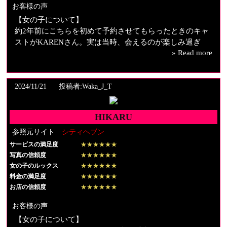
今後も利用したいと思います
お客様の声
【女の子について】
約2年前にこちらを初めて予約させてもらったときのキャ
ストがKARENさん。実は当時、会えるのが楽しみ過ぎ
» Read more
て、KARENさんの脚に甘える夢を見てしまったほどでし
た。だから電撃復帰には本当にびっくりして、二度見し
てしまいました。
待ちに待った再会の日、ドアを開けると、江○マキ○のよ
2024/11/21
投稿者:Waka_J_T
うな（あんなキツイ感じではないですが）切れ長で多分
奥二重のキリっとした目元で、鼻筋が通り、それでいて
HIKARU
とても柔和で優しそうな美しい顔立ちの、あのKARENさ
んが立っていました。本当に夢のようでした。
参照元サイト
シティヘブン
再会の嬉しさでハグしようとする間もなく、KARENさん
サービスの満足度
★★★★★★
は少し眉間に皺を寄せて、「もう困った人ね、そんなに
写真の信頼度
★★★★★★
会いたかったの？」といった不思議な微笑を浮べてあっ
女の子のルックス
★★★★★★
という間に距離を詰めると、そのまま包むように抱擁し
料金の満足度
★★★★★★
て、上から躊躇なく圧倒するようなキスをしてくれまし
お店の信頼度
★★★★★★
た。以前と変わらず高身長で美しいばかりか、ウエスト
お客様の声
はあの頃よりほっそりくびれていました。「トレーニン
【女の子について】
グしてるから」と、気付いたことを喜んでくれました。