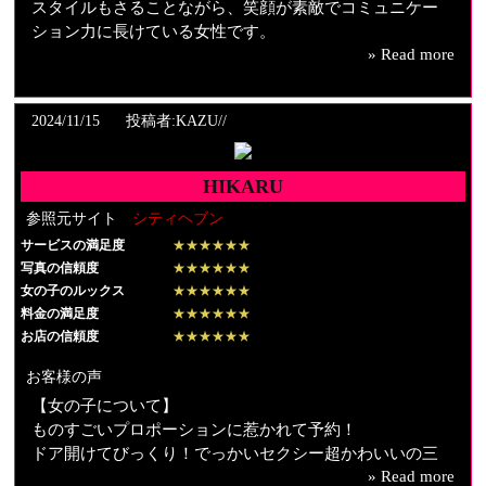
スタイルもさることながら、笑顔が素敵でコミュニケー
ション力に長けている女性です。
【料金納得度】
» Read more
KARENさんと会えるのなら、十分すぎるほどありがたい
【料金納得度】
金額です！
各種割引もたくさんあるので都内では妥当な料金設定か
2024/11/15
投稿者:KAZU//
と思われます。
【プレイ内容】
ベッドの端に座った私の前に、見下ろすように立った遙
【プレイ内容】
かに私より背の高いKARENさんのほっそりした腰にしが
HIKARU
Mの方が90%とお聞きしましたが、攻守どちらでもレベル
みつき、お腹に顔を埋めると、優しく声をかけながら頭
参照元サイト
シティヘブン
の高いプレイを提供していただけます。とはいえ流石に
を撫でてくれます。それだけでもう、脳がとろけてしま
サービスの満足度
攻めのレベルは高く、多幸感溢れる世界をお楽しみいた
★★★★★★
いました。
写真の信頼度
★★★★★★
だけます。
希望のコスチュームに着替えてストッキングとヒールを
女の子のルックス
★★★★★★
履いてもらうと、あとはもう比喩でなく、本当に夢にま
料金の満足度
★★★★★★
【スタッフの対応】
で見ためくるめくような時間でした。ストッキングをは
お店の信頼度
★★★★★★
とても丁寧で問題ないと思います
ち切れそうなほどに張らせた大迫力の太ももから、弛み
なく程よく鍛えられたふくらはぎ、ほっそりとのびやか
お客様の声
なすね、ぎゅっと締まった足首、ピンヒールに包まれた
【女の子について】
指のきれいなつま先まで、誰よりも美しい理想の脚に、
ものすごいプロポーションに惹かれて予約！
発情期の犬のようにしがみついてひたすら甘えました。
ドア開けてびっくり！でっかいセクシー超かわいいの三
上から撫でても、下から撫でても、いつまでも果てに辿
» Read more
点セット。特に目元が本当にかわいい。とってもタイプ