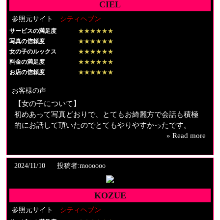
CIEL
【料金納得度】
適切かと思います。
参照元サイト
シティヘブン
サービスの満足度
★★★★★★
【プレイ内容】
写真の信頼度
★★★★★★
身長差を感じながらのイチャイチャプレイ、持ち込んだ
女の子のルックス
★★★★★★
洋服を着てもらってのプレイ
料金の満足度
★★★★★★
お店の信頼度
★★★★★★
【スタッフの対応】
お客様の声
終始丁寧な対応でした。
【女の子について】
初めあって写真どおりで、とてもお綺麗方で会話も積極
的にお話して頂いたのでとてもやりやすかったです。
» Read more
【料金納得度】
とても良かったです！！
2024/11/10
投稿者:moooooo
【プレイ内容】
事前にメッセージで内容を話しいて、こちらの希望を
KOZUE
100%叶えて頂きとても満足しました。
参照元サイト
シティヘブン